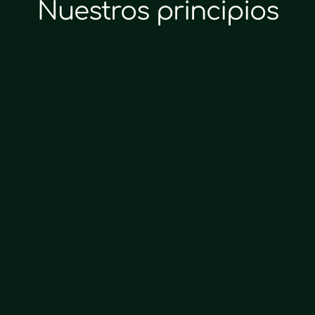
Nuestros principios
No vendemos café, vendemos un 
concepto 
integral
 del café, que inicia desde su 
adecuado cultivo en armonía con los 
ecosistemas donde crece, pasando por su 
optima recolección y proceso (
lavado, 
secado, trilla, tostion, empaque
) hasta llegar 
a una muy buena taza. 
Nuestro objetivo es lograr una bebida 100% 
ecológica, saludable por tener buenos 
procesos de tostíon y totalmente justa para 