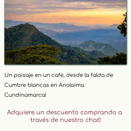
en cad
Un paisaje en un cafe,
desde los faral
cumbres que d
esde la falda de 
Adquiere un descue
través de nu
laima 
nto comprando a 
estro chat!