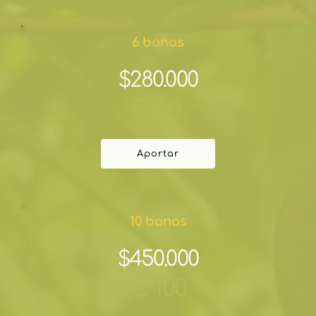
6 bonos
$280.000
€ 60 
Aportar
10 bonos
$450.000
€ 100