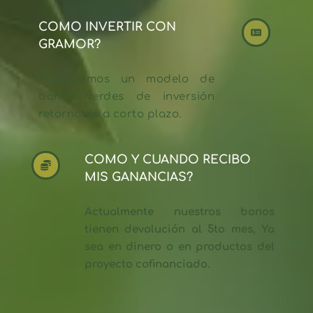
COMO INVERTIR CON 
GRAMOR?
Proponemos un modelo de 
bonos verdes de inversión 
retornable a corto plazo.
COMO Y CUANDO RECIBO 
MIS GANANCIAS?
Actualmente nuestros bonos 
tienen devolución al 5to mes, Ya 
sea en dinero o en productos del 
proyecto cofinanciado.