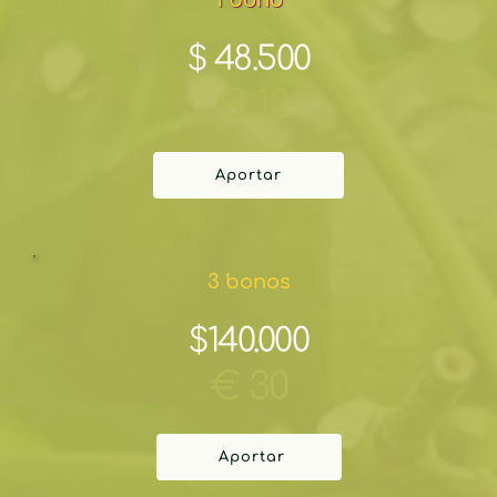
$ 48.500
 € 12
Aportar
3 bonos
$140.000
€ 30
Aportar